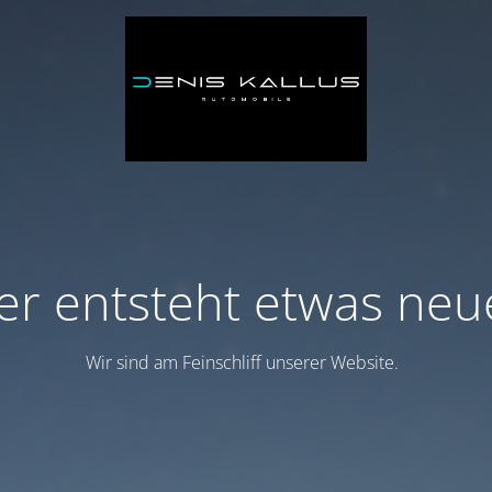
er entsteht etwas neu
Wir sind am Feinschliff unserer Website.